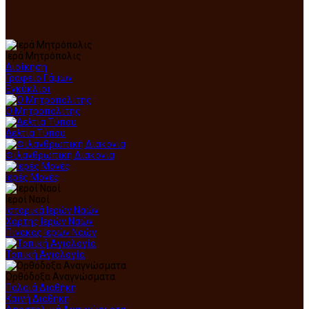
Ιερά Μητρόπολις
Διοίκηση
Γραφείο Γάμων
Εγκύκλιοι
Ο Μητροπολίτης
Δελτία Τύπου
Φιλανθρωπική Διακονία
Ιερές Μονές
Ιεροί Ναοί
Ιστορικά Ιερών Ναών
Χάρτης Ιερών Ναών
Πίνακας Ιερών Ναών
Τοπική Αγιολογία
Ορθόδοξα Αναγνώσματα
Παλαιά Διαθήκη
Καινή Διαθήκη