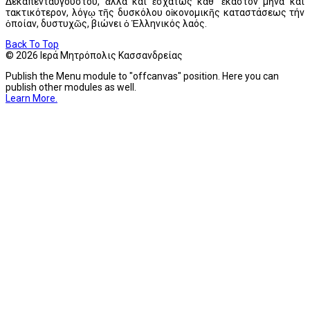
Δεκαπενταυγούστου, ἀλλά καί ἐσχάτως καθ’ ἔκαστον μῆνα καί
τακτικότερον, λόγῳ τῆς δυσκόλου οἰκονομικῆς καταστάσεως τήν
ὁποίαν, δυστυχῶς, βιώνει ὁ Ἑλληνικός λαός.
Back To Top
© 2026 Ιερά Μητρόπολις Κασσανδρείας
Publish the Menu module to "offcanvas" position. Here you can
publish other modules as well.
Learn More.