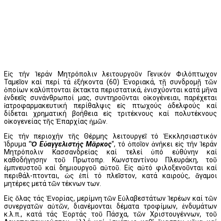
Εἰς τήν Ἱεράν Μητρόπολιν λειτουργοῦν Γενικόν Φιλόπτωχον
Ταμεῖον καί περί τά ἑξήκοντα (60) Ἐνοριακά, τῇ συνδρομῇ τῶν
ὁποίων καλύπτονται ἔκτακτα περιστατικά, ἐνισχύονται κατά μῆνα
ἐνδεεῖς συνάνθρωποί μας, συντηροῦνται οἰκογένειαι, παρέχεται
ἰατροφαρμακευτική περίθαλψις εἰς πτωχούς ἀδελφούς καί
δίδεται χρηματική βοήθεια εἰς τριτέκνους καί πολυτέκνους
οἰκογενείας τῆς Ἐπαρχίας ἡμῶν.
Εἰς τήν περιοχήν τῆς Θέρμης λειτουργεῖ τό Ἐκκλησιαστικόν
Ἱδρυμα “
Ὁ Εὐαγγελιστής Μᾶρκος
“, τό ὁποῖον ἀνήκει εἰς τήν Ἱεράν
Μητρόπολιν Κασσανδρείας καί τελεί ὑπό εὐθύνην καί
καθοδήγησην τοῦ Πρωτοπρ. Κωνσταντίνου Πλευράκη, τοῦ
ἐμπνευστοῦ καί δημιουργοῦ αὐτοῦ. Εἰς αὐτό φιλοξενοῦνται καί
περιθάλ-πτονται, ὡς ἐπί τό πλεῖστον, κατά καιρούς, ἄγαμοι
μητέρες μετά τῶν τέκνων των.
Εἰς ὅλας τάς Ἐνορίας, μερίμνη τῶν Εὐλαβεστάτων Ἱερέων καί τῶν
συνεργατῶν αὐτῶν, διανέμονται δέματα τροφίμων, ἐνδυμάτων
κ.λ.π., κατά τάς Ἑορτάς τοῦ Πάσχα, τῶν Χριστουγέννων, τοῦ