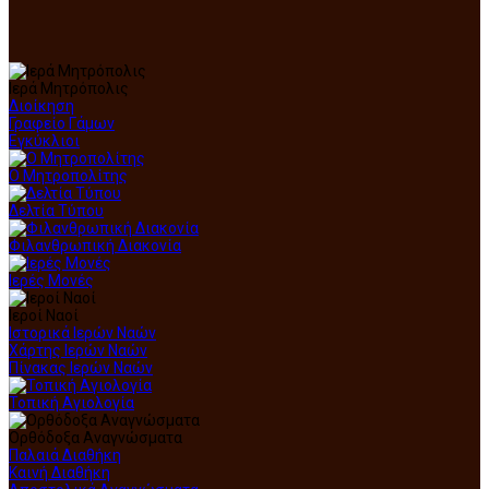
Ιερά Μητρόπολις
Διοίκηση
Γραφείο Γάμων
Εγκύκλιοι
Ο Μητροπολίτης
Δελτία Τύπου
Φιλανθρωπική Διακονία
Ιερές Μονές
Ιεροί Ναοί
Ιστορικά Ιερών Ναών
Χάρτης Ιερών Ναών
Πίνακας Ιερών Ναών
Τοπική Αγιολογία
Ορθόδοξα Αναγνώσματα
Παλαιά Διαθήκη
Καινή Διαθήκη