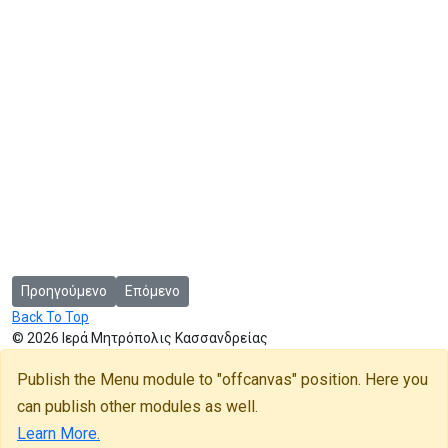
Προηγούμενο άρθρο: Ανακοίνωση λειτουργίας Γραφείων της Ιερ
Επόμενο άρθρο: Επιμνημόσυνη Δέηση Μακαριστο
Προηγούμενο
Επόμενο
Back To Top
© 2026 Ιερά Μητρόπολις Κασσανδρείας
Publish the Menu module to "offcanvas" position. Here you
can publish other modules as well.
Learn More.