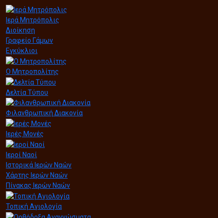
Ιερά Μητρόπολις
Διοίκηση
Γραφείο Γάμων
Εγκύκλιοι
Ο Μητροπολίτης
Δελτία Τύπου
Φιλανθρωπική Διακονία
Ιερές Μονές
Ιεροί Ναοί
Ιστορικά Ιερών Ναών
Χάρτης Ιερών Ναών
Πίνακας Ιερών Ναών
Τοπική Αγιολογία